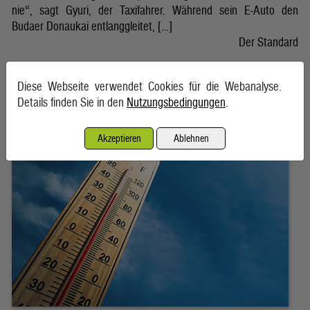
nie“, sagt Gyuri, der Taxifahrer. Während sein E-Auto den
Budaer Donaukai entlanggleitet, […]
Der Standard
Hitzewelle treibt auch Strompreis wieder nach oben
Diese Webseite verwendet Cookies für die Webanalyse.
6. August 2026, Wien
Details finden Sie in den
Nutzungsbedingungen
.
Akzeptieren
Ablehnen