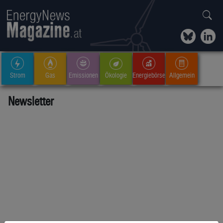
Strom
Gas
Emissionen
Ökologie
Energiebörse
Allgemein
Newsletter