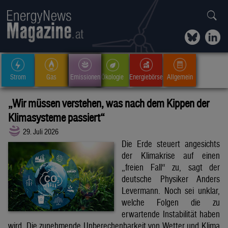
Strom
Gas
Emissionen
Ökologie
Energiebörse
Allgemein
„Wir müssen verstehen, was nach dem Kippen der
Klimasysteme passiert“
29. Juli 2026
Die Erde steuert angesichts
der Klimakrise auf einen
„freien Fall“ zu, sagt der
deutsche Physiker Anders
Levermann. Noch sei unklar,
welche Folgen die zu
erwartende Instabilität haben
wird. Die zunehmende Unberechenbarkeit von Wetter und Klima