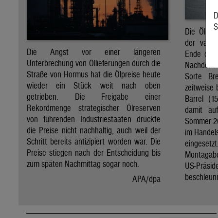
D
S
Die Ölpre
der vagen
Die Angst vor einer längeren
Ende des 
Unterbrechung von Öllieferungen durch die
Nachdem d
Straße von Hormus hat die Ölpreise heute
Sorte Br
wieder ein Stück weit nach oben
zeitweise 
getrieben. Die Freigabe einer
Barrel (1
Rekordmenge strategischer Ölreserven
damit au
von führenden Industriestaaten drückte
Sommer 20
die Preise nicht nachhaltig, auch weil der
im Handel
Schritt bereits antizipiert worden war. Die
eingeset
Preise stiegen nach der Entscheidung bis
Montagab
zum späten Nachmittag sogar noch.
US-Präs
beschleuni
APA/dpa