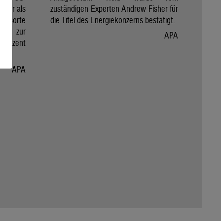
mehr als
zuständigen Experten Andrew Fisher für
der Sorte
die Titel des Energiekonzerns bestätigt.
TI) zur
APA
 Prozent
APA