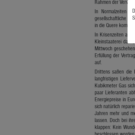
Rahmen der Verwirkl
D
In Normalzeiten ist
S
gesellschaftliche Vor
in die Quere kommen
In Krisenzeiten aber
Kleinstaaterei dafür
Mittwoch geschehen,
Erfüllung der Vertra
auf.
Drittens saßen die 
langfristigen Liefe
Kubikmeter Gas sich
paar Lieferanten abh
Energiepreise in Eur
sich natürlich repari
Jahren mehr und meh
lassen. Doch bei ih
klappen: Kein Wunde
beschlossen worden i