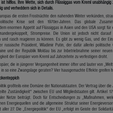
U ist hilflos. Ihre Wette, sich durch Flüssiggas vom Kreml unabhäng
ig und verheddern sich in Details.
ropas die ersten Frostnächte den nahenden Winter verkünden, strauc
politische Krise seit den 1970er-Jahren. Das globale Zusam
dem enormen Appetit auf Flüssiggas in Asien und den USA sorgt für 
nandergekoppelt, Strompreise. Die Union ist jedoch nicht darauf 
nd rasch reagieren zu können. Es gibt zu wenig Gas, und der Einzig
der russische Präsident, Wladimir Putin, der dafür allerlei politisch
ine und der Republik Moldau bis zur Inbetriebnahme seiner neuen
keit der Europäer vom Kreml auf Jahrzehnte zu verfestigen droht.
päer, die in jüngerer Vergangenheit immer öfter und lauter von „Weltp
in so eine Zwangslage geraten? Vier hausgemachte Effekte greifen hi
ickenteppich
litik großteils eine Domäne der Nationalstaaten. Der Vertrag über die 
eilte Zuständigkeit“ zwischen EU und Mitgliedstaaten gilt. Artikel 1
ler Netze beiträgt. Doch für Entscheidungen zu „Maßnahmen, welc
nen Energiequellen und die allgemeine Struktur seiner Energieversor
 aller 27. Die „Energiepolitik“ der EU „erfolgt im Geiste der Solidari