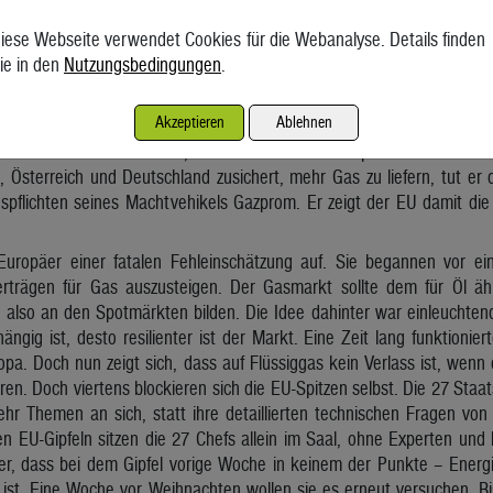
ichung oder des Funktionierens des Binnenmarkts.“
iese Webseite verwendet Cookies für die Webanalyse. Details finden
 das vernünftig. Zu unterschiedlich sind Topografie, industrielle S
ie in den
Nutzungsbedingungen
.
lieben in den Mitgliedstaaten. Die EU soll nur gewährleisten, dass die
 und dass die Elektronen hurtig von einem Ende Europas an das ande
Akzeptieren
Ablehnen
 – und das ist der zweite hausgemachte Grund für die aktueller Malai
, dass die Union keine ist, sondern sich einfach spalten lässt. Di
 Österreich und Deutschland zusichert, mehr Gas zu liefern, tut er
gspflichten seines Machtvehikels Gazprom. Er zeigt der EU damit di
Europäer einer fatalen Fehleinschätzung auf. Sie begannen vor e
rverträgen für Gas auszusteigen. Der Gasmarkt sollte dem für Öl äh
 also an den Spotmärkten bilden. Die Idee dahinter war einleuchtend
ängig ist, desto resilienter ist der Markt. Eine Zeit lang funktioni
opa. Doch nun zeigt sich, dass auf Flüssiggas kein Verlass ist, wenn e
eren. Doch viertens blockieren sich die EU-Spitzen selbst. Die 27 Staa
r Themen an sich, statt ihre detaillierten technischen Fragen von
ren EU-Gipfeln sitzen die 27 Chefs allein im Saal, ohne Experten un
r, dass bei dem Gipfel vorige Woche in keinem der Punkte – Energi
st. Eine Woche vor Weihnachten wollen sie es erneut versuchen. Bis