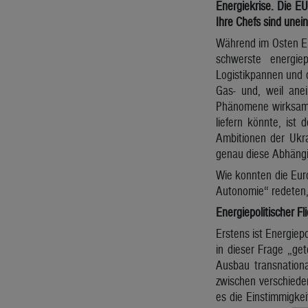
Energiekrise. Die E
Ihre Chefs sind unein
Während im Osten Eu
schwerste energie
Logistikpannen und 
Gas- und, weil anei
Phänomene wirksam u
liefern könnte, ist 
Ambitionen der Ukra
genau diese Abhängig
Wie konnten die Euro
Autonomie“ redeten, 
Energiepolitischer Fl
Erstens ist Energiepo
in dieser Frage „get
Ausbau transnationa
zwischen verschiede
es die Einstimmigkeit