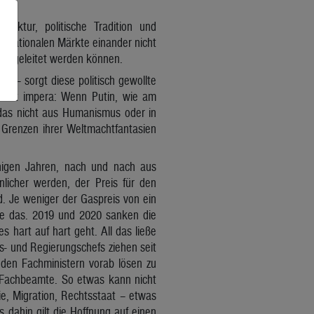
truktur, politische Tradition und
se nationalen Märkte einander nicht
re geleitet werden können.
se – sorgt diese politisch gewollte
vide et impera: Wenn Putin, wie am
 das nicht aus Humanismus oder in
e Grenzen ihrer Weltmachtfantasien
inigen Jahren, nach und nach aus
nlicher werden, der Preis für den
. Je weniger der Gaspreis von ein
erte das. 2019 und 2020 sanken die
s hart auf hart geht. All das ließe
ts- und Regierungschefs ziehen seit
 den Fachministern vorab lösen zu
d Fachbeamte. So etwas kann nicht
e, Migration, Rechtsstaat – etwas
 dahin gilt die Hoffnung auf einen