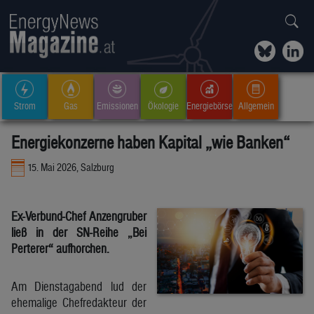
Strom
Gas
Emissionen
Ökologie
Energiebörse
Allgemein
Energiekonzerne haben Kapital „wie Banken“
15. Mai 2026, Salzburg
Ex-Verbund-Chef Anzengruber
ließ in der SN-Reihe „Bei
Perterer“ aufhorchen.
Am Dienstagabend lud der
ehemalige Chefredakteur der