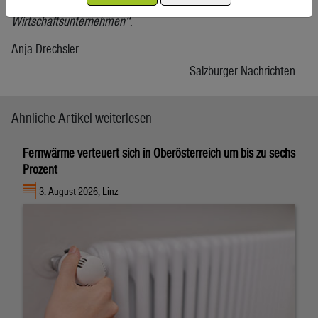
Eigenkapitalquote, „
da habe ich schon Banken und nicht
Wirtschaftsunternehmen“
.
Anja Drechsler
Salzburger Nachrichten
Ähnliche Artikel weiterlesen
Fernwärme verteuert sich in Oberösterreich um bis zu sechs
Prozent
3. August 2026, Linz