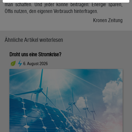
man schaffen. Und jeder könne beitragen: Energie sparen,
Öffis nutzen, den eigenen Verbrauch hinterfragen.
Kronen Zeitung
Ähnliche Artikel weiterlesen
Droht uns eine Stromkrise?
6. August 2026