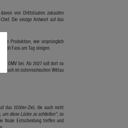
davon von Drittstaaten zukaufen
Chef. Die einzige Antwort auf das
sile Produktion, wie ursprünglich
00.000 Fass am Tag steigen.
er OMV bei. Ab 2027 soll dort so
n. Auch im österreichischen Wittau
uf das 2030er-Ziel, die auch nicht
, um diese Lücke zu schließen“
, so
 finale Entscheidung treffen und
y.