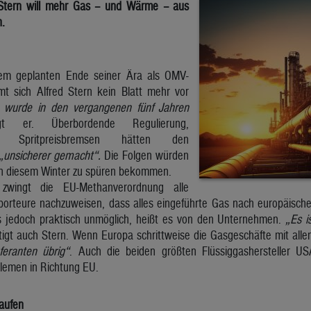
Stern will mehr Gas – und Wärme – aus
.
em geplanten Ende seiner Ära als OMV-
mt sich Alfred Stern kein Blatt mehr vor
 wurde in den vergangenen fünf Jahren
t er. Überbordende Regulierung,
rn, Spritpreisbremsen hätten den
„unsicherer gemacht“.
Die Folgen würden
in diesem Winter zu spüren bekommen.
wingt die EU-Methanverordnung alle
orteure nachzuweisen, dass alles eingeführte Gas nach europäischen
as jedoch praktisch unmöglich, heißt es von den Unternehmen.
„Es i
ätigt auch Stern. Wenn Europa schrittweise die Gasgeschäfte mit all
eranten übrig“
. Auch die beiden größten Flüssiggashersteller U
blemen in Richtung EU.
kaufen