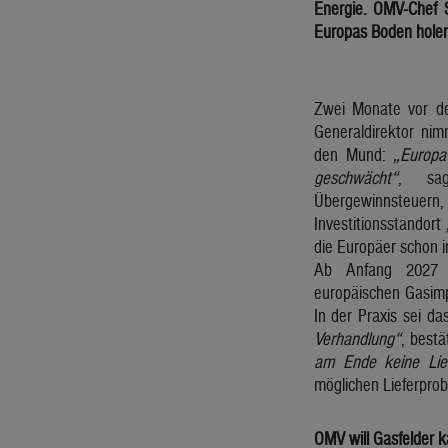
Energie. OMV-Chef 
Europas Boden holen
Zwei Monate vor d
Generaldirektor nim
den Mund:
„Europa
geschwächt“
, sag
Übergewinnsteue
Investitionsstandort
die Europäer schon 
Ab Anfang 2027 z
europäischen Gasimp
In der Praxis sei d
Verhandlung“
, best
am Ende keine Lief
möglichen Lieferpro
OMV will Gasfelder 