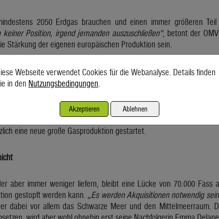
indestens 2050 Erdgas brauchen und einen immer größeren Teil 
n keiner Position, irgend jemanden auszuschließen“
, betont der OMV-
ie Stärkung der eigenen europäischen Produktion sein.
bst hat dafür eine kleine Kurskorrektur vorgenommen. Statt die fos
iese Webseite verwendet Cookies für die Webanalyse. Details finden
r zu senken, soll die Gaserzeugung bis 2030 von heute 300.000 auf 4
ie in den
Nutzungsbedingungen
.
n davon steuert das rumänische Schwarzmeer-Projekt Neptun Deep d
Akzeptieren
Ablehnen
ss damit drei Prozent des europäischen Bedarfs gedeckt werden könnte
zlich eine neue große Gasproduktion gestartet.
icht
er aber immer weniger liefern, bleibt eine Lücke von 70.000 Fass a
ation gestopft werden kann.
„Es werden Akquisitionen notwendig sein
er dabei vor allem das Schwarze Meer und den Mittelmeerraum. Die
setzen, wird aber wohl ohnehin erst seine Nachfolgerin Emma Delane