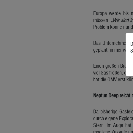
Europa werde bis m
müssen.
„Wir sind i
Problem könne nur d
Das Unternehmen sel
D
geplant, immer weite
S
Einen großen Brocke
viel Gas fließen, da
hat die OMV erst kür
Neptun Deep reicht n
Da bisherige Gasfeld
durch eigene Explor
Stern. Im Auge hat 
mögliche Zukäufe um