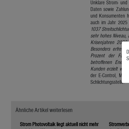
Unklare Strom- und
Daten sowie Zahlun
und Konsumenten hab
auch im Jahr 2025 s
1037 Streitschlichtu
sehr hohes Niveau, 
Krisenjahren 2022
Besonders erfreuli
D
Prozent der Fälle
S
betroffenen Energ
Kunden erzielt werd
der E-Control, Mich
Schlichtungsstelle.
Ähnliche Artikel weiterlesen
Strom Photovoltaik liegt aktuell nicht mehr
Stromverbr