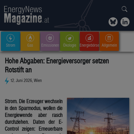
Strom
Gas
Emissionen
Ökologie
Energiebörse
Allgemein
Hohe Abgaben: Energieversorger setzen
Rotstift an
12. Juni 2026, Wien
Strom. Die Erzeuger wechseln
in den Sparmodus, wollen die
Energiewende aber rasch
durchziehen. Daten der E-
Control zeigen: Erneuerbare