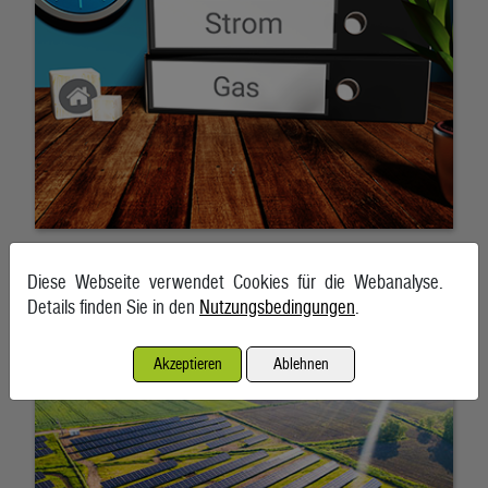
Diese Webseite verwendet Cookies für die Webanalyse.
Strom Photovoltaik liegt aktuell nicht mehr weit hinter
Details finden Sie in den
Nutzungsbedingungen
.
Wasserkraft
5. August 2026
Akzeptieren
Ablehnen