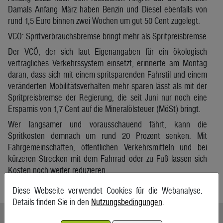
Damals Anfang März haben Benzin und Diesel ebenfalls von
rund 1,5 Euro binnen zwei Wochen um gut 50 Cent zugelegt.
VCÖ: Spritverbrauchsbremse bringt mehr als Spritpreisbremse
Der VCÖ, der sich laut Eigenangaben für ein ökologisch
verträgliches Verkehrssystem einsetzt, erinnerte am Montag
daran, dass sich mit einem spritsparenden Fahrstil und einem
veränderten Mobilitätsverhalten mehr sparen lässt als mit der
Spritpreisbremse der Regierung, die seit Juni nur noch eine
Ersparnis von 1,7 Cent auf die Mineralölsteuer (MöSt) bringt.
Wer langsamer und vorausschauend fährt, kann die
Spritkosten demnach um rund 20 Prozent senken. Mit
Fahrgemeinschaften, öffentlichen Verkehrsmitteln und bei
kürzeren Strecken mit dem Fahrrad oder zu Fuß lassen sich
Kosten noch weiter reduzieren.
APA
Diese Webseite verwendet Cookies für die Webanalyse.
Details finden Sie in den
Nutzungsbedingungen
.
Ähnliche Artikel weiterlesen