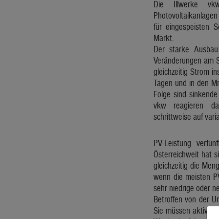
Die Illwerke vkw
Photovoltaikanlagen 
für eingespeisten 
Markt.
Der starke Ausbau
Veränderungen am S
gleichzeitig Strom i
Tagen und in den Mi
Folge sind sinkende
vkw reagieren dar
schrittweise auf vari
PV-Leistung verfün
Österreichweit hat s
gleichzeitig die Men
wenn die meisten PV
sehr niedrige oder n
Betroffen von der U
Sie müssen aktiv au