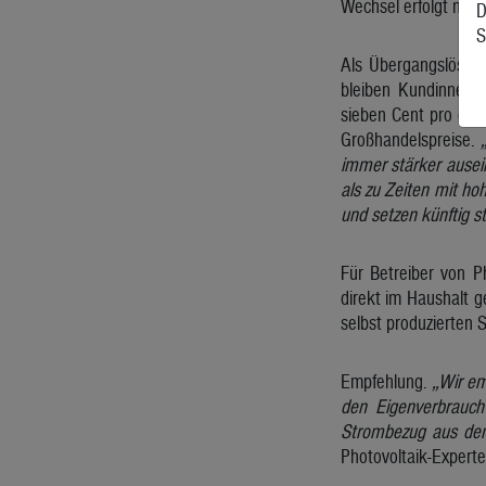
Wechsel erfolgt nich
D
S
Als Übergangslösung
bleiben Kundinnen u
sieben Cent pro eing
Großhandelspreise.
immer stärker ausein
als zu Zeiten mit ho
und setzen künftig s
Für Betreiber von P
direkt im Haushalt 
selbst produzierten 
Empfehlung.
„Wir em
den Eigenverbrauch
Strombezug aus dem 
Photovoltaik-Experte