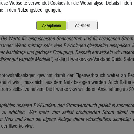
t automatisch. Die betroffenen Haushalte werden im Juni schriftlich ü
iese Webseite verwendet Cookies für die Webanalyse. Details finden
ie in den
Nutzungsbedingungen
.
 bieten die Illwerke vkw einen Tarif mit garantierter Vergütung fü
nd Kunden im bestehenden Tarif. Von Jänner bis Dezember 2027 gi
Akzeptieren
Ablehnen
espeister Kilowattstunde. Ab 2028 richtet sich die Vergütung dann 
„Die Werte für eingespeisten Sonnenstrom und für bezogenen Strom 
ander. Wenn mittags sehr viele PV-Anlagen gleichzeitig einspeisen, is
her Nachfrage und geringer Erzeugung. Deshalb entwickeln wir unsere
tärker auf variable Modelle“
, erklärt Illwerke-vkw-Vorstand Quido Salz
hotovoltaikanlagen gewinnt damit der Eigenverbrauch weiter an Be
genutzt wird, muss nicht aus dem Netz bezogen werden. Auch Batteri
Stroms selbst zu nutzen. Die Illwerke vkw will deren Anschaffung ab 20
pfehlen unseren PV-Kunden, den Stromverbrauch gezielt in sonnenrei
 zu erhöhen. Wer mehr vom selbst produzierten Strom direkt nut
Netz und kann die eigene Anlage damit wirtschaftlich sinnvoller 
 der Illwerke vkw.