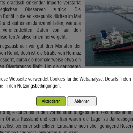
hts drastisch sinkender Importe verstärkt
egischen Ölreserven zurück. Die
n Rohöl in die Volksrepublik dürften im Mai
Stand seit einem Jahrzehnt fallen, wie aus
veröffentlichten Daten von auf den
alisierten Analysefirmen hervorgeht.
riegsausbruch vor gut drei Monaten der
 von Rohöl, doch ist die Straße von Hormuz
esperrt, durch die normalerweise etwa ein
en Ölverbrauchs fließt. Um die geringeren
hen, entnehmen die Raffinerien seit Anfang Mai rund eine Million Ba
iese Webseite verwendet Cookies für die Webanalyse. Details finden
e Raffinerien machen derzeit hohe Verluste, da die Regierung di
ie in den
Nutzungsbedingungen
.
ie Verbraucher vor den weltweit hohen Rohstoffkosten zu schütze
ngige Raffinerien haben daher ihre Produktion gedrosselt und planen,
Akzeptieren
Ablehnen
den Vormonaten aufgebaut
Strategie durch die in den Vormonaten aufgebauten Rekordbestände
tem Öl aus Russland und dem Iran waren die Lager zu Jahresbeginn
na selbst bei einer schnelleren Entnahme noch über genügend Rese
eltmarkt aggressiv einkaufen zu müssen.