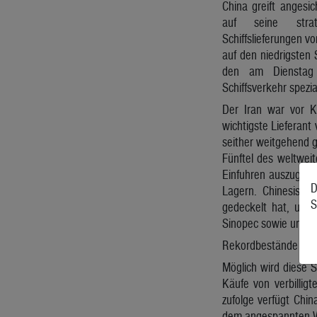
China greift angesic
auf seine strat
Schiffslieferungen vo
auf den niedrigsten 
den am Dienstag 
Schiffsverkehr spezi
Der Iran war vor K
wichtigste Lieferant
seither weitgehend g
Fünftel des weltweit
Einfuhren auszugleic
D
Lagern. Chinesisch
S
gedeckelt hat, um d
Sinopec sowie unabhä
Rekordbestände in 
Möglich wird diese 
Käufe von verbillig
zufolge verfügt Chi
dem angespannten W