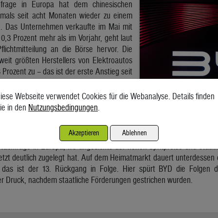
hfrage in Europa hat dem chinesischen
mals seit acht Monaten wieder zu einem
n. Das Unternehmen verkaufte im Mai mit
,3 Prozent mehr als im Vorjahr, geht laut
flichtmitteilung an die Börse hervor. Die
weit größten Herstellers von Elektroautos
 Prozent zu – das ist der erste Anstieg seit
iese Webseite verwendet Cookies für die Webanalyse. Details finden
atzplus ist vor allem ein stärkeres
ie in den
Nutzungsbedingungen
.
gut 160.000 Stück verkaufte BYD rund vier
m Ausland als vor einem Jahr.
Akzeptieren
Ablehnen
andere chinesische Autobauer insbesondere
 Nachfrage in Europa, wo angesichts der hohen Spritpreise und staat
etzt deutlich zugelegt hat. Auf dem Heimatmarkt dauert unterdessen d
 das ist der 13. Rückgang in Folge. Hier spürt BYD die Folgen d
ter Druck, nachdem staatliche Förderungen gestrichen wurden.