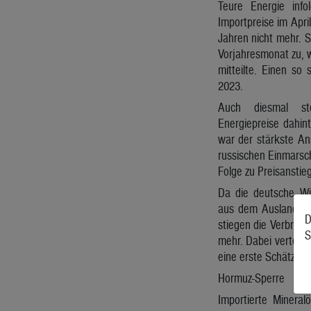
Teure Energie info
Importpreise im April
Jahren nicht mehr. S
Vorjahresmonat zu, 
mitteilte. Einen so
2023.
Auch diesmal st
Energiepreise dahin
war der stärkste An
russischen Einmarsch
Folge zu Preisanstie
Da die deutsche Wir
aus dem Ausland bezi
D
stiegen die Verbrauc
S
mehr. Dabei verteuer
eine erste Schätzung 
Hormuz-Sperre
Importierte Mineral