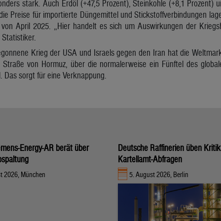
ders stark. Auch Erdöl (+47,5 Prozent), Steinkohle (+8,1 Prozent) 
die Preise für importierte Düngemittel und Stickstoffverbindungen la
 von April 2025. „Hier handelt es sich um Auswirkungen der Krieg
Statistiker.
gonnene Krieg der USA und Israels gegen den Iran hat die Weltmarkt
e Straße von Hormuz, über die normalerweise ein Fünftel des global
l. Das sorgt für eine Verknappung.
iemens-Energy-AR berät über
Deutsche Raffinerien üben Kritik
bspaltung
Kartellamt-Abfragen
st 2026, München
5. August 2026, Berlin