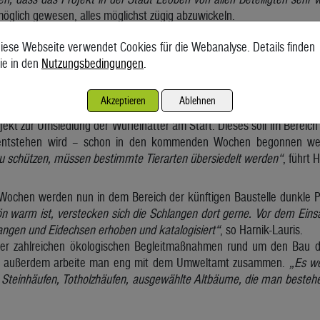
möglich gewesen, alles möglichst zügig abzuwickeln.
iese Webseite verwendet Cookies für die Webanalyse. Details finden
 Iran-Krise ist es ein ganz wichtiges Signal, dass wir uns in Österrei
ie in den
Nutzungsbedingungen
.
 aus dem Ausland machen“
, so Harnik-Lauris weiter. Im Rahmen 
um den Bau insgesamt 63 ökologische Begleitmaßnahmen zu setzen.
Akzeptieren
Ablehnen
ojekt zur Umsiedlung der Würfelnatter am Start. Dieses soll im Bereich
entstehen wird – schon in den kommenden Wochen begonnen w
zu schützen, müssen bestimmte Tierarten übersiedelt werden“
, führt 
chen werden nun in dem Bereich der künftigen Baustelle dunkle Pl
ön warm ist, verstecken sich die Schlangen dort gerne. Vor dem Ei
angen und Eidechsen erhoben und katalogisiert“
, so Harnik-Lauris.
er zahlreichen ökologischen Begleitmaßnahmen rund um den Bau de
z, außerdem arbeite man eng mit dem Umweltamt zusammen.
„Es w
 Steinhäufen, Totholzhäufen, ausgewählte Altbäume, die man bestehen