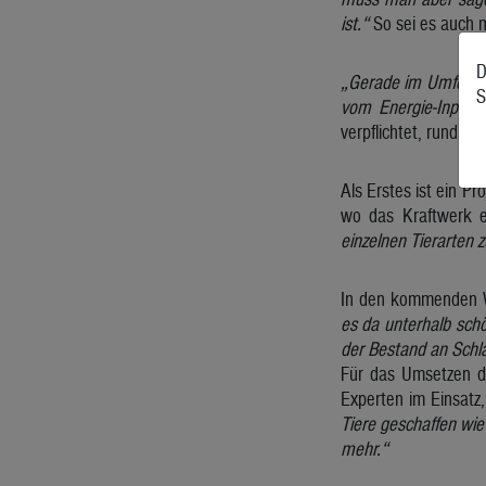
ist.“
So sei es auch 
D
„Gerade im Umfeld der
S
vom Energie-Input
verpflichtet, rund 
Als Erstes ist ein Pr
wo das Kraftwerk 
einzelnen Tierarten 
In den kommenden Wo
es da unterhalb sch
der Bestand an Schl
Für das Umsetzen d
Experten im Einsat
Tiere geschaffen wie
mehr.“