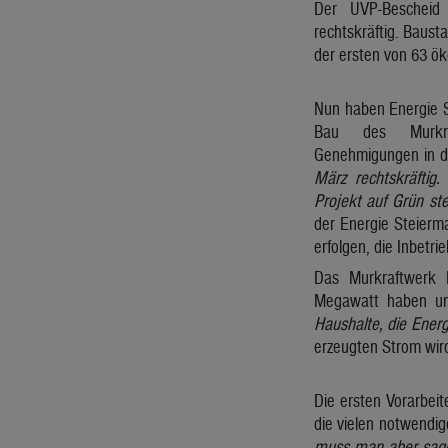
Der UVP-Bescheid 
rechtskräftig. Bausta
der ersten von 63 ö
Nun haben Energie S
Bau des Murkra
Genehmigungen in d
März rechtskräftig
Projekt auf Grün st
der Energie Steierm
erfolgen, die Inbetr
Das Murkraftwerk 
Megawatt haben un
Haushalte, die Energi
erzeugten Strom wird
Die ersten Vorarbeit
die vielen notwendi
muss man aber sagen