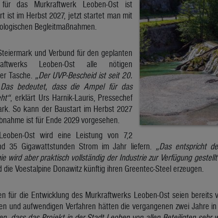
für das Murkraftwerk Leoben-Ost ist
rt ist im Herbst 2027, jetzt startet man mit
kologischen Begleitmaßnahmen.
teiermark und Verbund für den geplanten
ftwerks Leoben-Ost alle nötigen
er Tasche.
„Der UVP-Bescheid ist seit 20.
. Das bedeutet, dass die Ampel für das
eht“
, erklärt Urs Harnik-Lauris, Pressechef
ark. So kann der Baustart im Herbst 2027
iebnahme ist für Ende 2029 vorgesehen.
Leoben-Ost wird eine Leistung von 7,2
d 35 Gigawattstunden Strom im Jahr liefern.
„Das entspricht d
e wird aber praktisch vollständig der Industrie zur Verfügung gestellt
 die Voestalpine Donawitz künftig ihren Greentec-Steel erzeugen.
en für die Entwicklung des Murkraftwerks Leoben-Ost seien bereits vo
gen und aufwendigen Verfahren hätten die vergangenen zwei Jahre
, dass das Projekt in der Stadt Leoben von allen Beteiligten seh