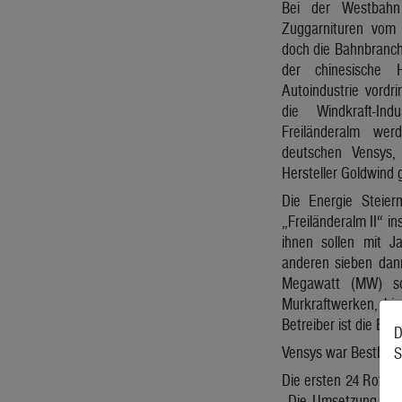
Bei der Westbahn
Zuggarnituren vom 
doch die Bahnbranche
der chinesische H
Autoindustrie vordr
die Windkraft-In
Freiländeralm we
deutschen Vensys,
Hersteller Goldwind g
Die Energie Steier
„Freiländeralm II“ i
ihnen sollen mit J
anderen sieben dan
Megawatt (MW) sc
Murkraftwerken, hie
Betreiber ist die E
D
Vensys war Bestbiet
S
Die ersten 24 Rotorb
„Die Umsetzung unse