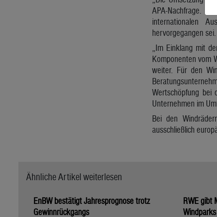
APA-Nachfrage. Im D
internationalen A
hervorgegangen sei.
„Im Einklang mit de
Komponenten vom Win
weiter. Für den Wi
Beratungsunternehm
Wertschöpfung bei d
Unternehmen im Umf
Bei den Windrädern 
ausschließlich euro
Ähnliche Artikel weiterlesen
EnBW bestätigt Jahresprognose trotz
RWE gibt M
Gewinnrückgangs
Windparks