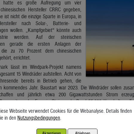
 hatte es große Aufregung um vier
chinesischen Hersteller CRRC gegeben,
 ist nicht die einzige Sparte in Europa, in
ersteller nach Solar-, Batterie- und
ingen wollen. „Kampfgebiet“ könnte auch
dustrie werden. Auf der steirischen
rden gerade die ersten Anlagen der
 die zu 70 Prozent dem chinesischen
ehört, errichtet.
mark lässt im Windpark-Projekt namens
nsgesamt 15 Windräder aufstellen. Acht von
ahresende bereits in Betrieb gehen, die
n kommendes Jahr. Baustart war 2023. Die Windräder sollen zusa
haffen und jährlich etwa 200 Gigawattstunden Strom erzeug
ß es seitens der Energie Steiermark. Rund 55.000 Haushalte solle
nergie Steiermark Green Power GmbH.
iese Webseite verwendet Cookies für die Webanalyse. Details finden
er
ie in den
Nutzungsbedingungen
.
lätter wurden bereits auf die Freiländeralm geliefert und einige Anlag
res Windpark-Projektes Freiländeralm II verläuft planmäßig“, sag
Akzeptieren
Ablehnen