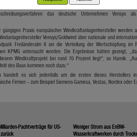
ezember sollen die ersten Windräder wie geplant in Betrieb gehe
usschreibungsverfahren das deutsche Unternehmen Vensys als
r gängigen Praxis europäischer Windkraftanlagenhersteller werden a
danlagenhersteller Vensys/Goldwind über nationale und internationa
ndpark Freiländeralm II sei die Verteilung der Wertschöpfung i
en KPMG untersucht worden. Die Ergebnisse hätten gezeigt, „das
iesem Windkraftprojekt bei rund 70 Prozent liegt“, so Harnik. „Auf
eld des Baus kommen noch dazu.“
handelt es sich jedenfalls um die ersten dieses Herstellers in Ö
päische Firmen – zum Beispiel Siemens-Gamesa, Vestas, Nordex oder E
illiarden-Pachtverträge für US-
Weniger Strom aus EnBW-
 zurück
Wasserkraftwerken durch Trock