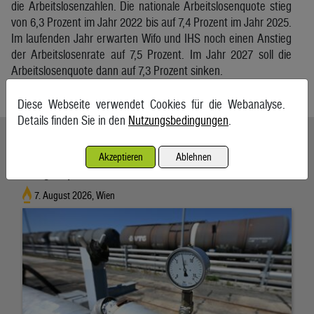
die Arbeitslosenzahlen. Die nationale Arbeitslosenquote stieg
von 6,3 Prozent im Jahr 2022 bis auf 7,4 Prozent im Jahr 2025.
Im laufenden Jahr erwarten Wifo und IHS noch einen Anstieg
der Arbeitslosenrate auf 7,5 Prozent. Im Jahr 2027 soll die
Arbeitslosenquote dann auf 7,3 Prozent sinken.
APA
Diese Webseite verwendet Cookies für die Webanalyse.
Details finden Sie in den
Nutzungsbedingungen
.
Ähnliche Artikel weiterlesen
Akzeptieren
Ablehnen
Energieimporte trieben im Mai die Einfuhren an
7. August 2026, Wien