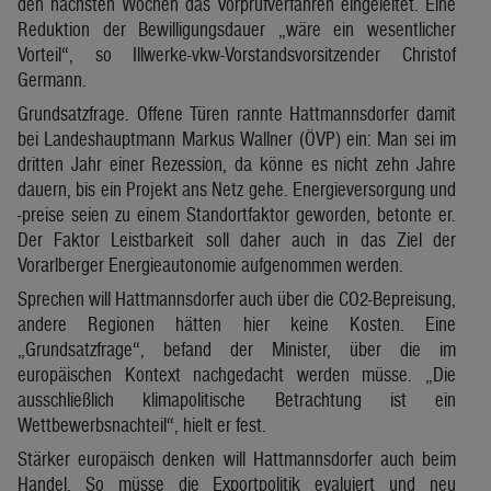
den nächsten Wochen das Vorprüfverfahren eingeleitet. Eine
Reduktion der Bewilligungsdauer „wäre ein wesentlicher
Vorteil“, so Illwerke-vkw-Vorstandsvorsitzender Christof
Germann.
Grundsatzfrage. Offene Türen rannte Hattmannsdorfer damit
bei Landeshauptmann Markus Wallner (ÖVP) ein: Man sei im
dritten Jahr einer Rezession, da könne es nicht zehn Jahre
dauern, bis ein Projekt ans Netz gehe. Energieversorgung und
-preise seien zu einem Standortfaktor geworden, betonte er.
Der Faktor Leistbarkeit soll daher auch in das Ziel der
Vorarlberger Energieautonomie aufgenommen werden.
Sprechen will Hattmannsdorfer auch über die CO2-Bepreisung,
andere Regionen hätten hier keine Kosten. Eine
„Grundsatzfrage“, befand der Minister, über die im
europäischen Kontext nachgedacht werden müsse. „Die
ausschließlich klimapolitische Betrachtung ist ein
Wettbewerbsnachteil“, hielt er fest.
Stärker europäisch denken will Hattmannsdorfer auch beim
Handel. So müsse die Exportpolitik evaluiert und neu