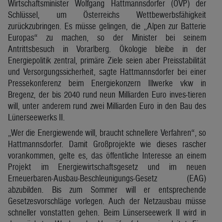
Wirtschaftsminister Wolfgang Hattmannsdorfer (ÖVP) der
Schlüssel, um Österreichs Wettbewerbsfähigkeit
zurückzubringen. Es müsse gelingen, die „Alpen zur Batterie
Europas“ zu machen, so der Minister bei seinem
Antrittsbesuch in Vorarlberg. Ökologie bleibe in der
Energiepolitik zentral, primäre Ziele seien aber Preisstabilität
und Versorgungssicherheit, sagte Hattmannsdorfer bei einer
Pressekonferenz beim Energiekonzern Illwerke vkw in
Bregenz, der bis 2040 rund neun Milliarden Euro inves-tieren
will, unter anderem rund zwei Milliarden Euro in den Bau des
Lünerseewerks II.
„Wer die Energiewende will, braucht schnellere Verfahren“, so
Hattmannsdorfer. Damit Großprojekte wie dieses rascher
vorankommen, gelte es, das öffentliche Interesse an einem
Projekt im Energiewirtschaftsgesetz und im neuen
Erneuerbaren-Ausbau-Beschleunigungs-Gesetz (EAG)
abzubilden. Bis zum Sommer will er entsprechende
Gesetzesvorschläge vorlegen. Auch der Netzausbau müsse
schneller vonstatten gehen. Beim Lünserseewerk II wird in