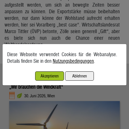
aufgestellt werden, um sich an bewegte Zeiten besser
anpassen zu können. Die Exportstärke müsse beibehalten
werden, nur dann könne der Wohlstand aufrecht erhalten
werden, hier sei Vorarlberg „best case“. Wirtschaftslandesrat
Marco Tittler (ÖVP) betonte, Zölle seien generell „Gift“, aber
es biete sich nun auch die Chance einer neuen
Welthandelsordnung.
Neue Vorarlberger Tageszeitung
Diese Webseite verwendet Cookies für die Webanalyse.
Details finden Sie in den
Nutzungsbedingungen
.
Ähnliche Artikel weiterlesen
Akzeptieren
Ablehnen
„Wir brauchen die Windkraft“
30. Juni 2026, Wien