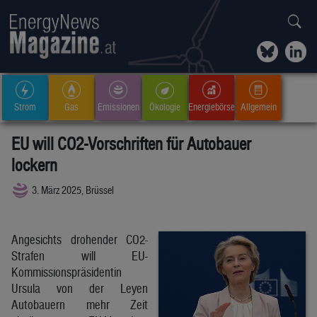
Strom
Gas
Emissionen
Ökologie
Energiebörse
Allgemein
EU will CO2-Vorschriften für Autobauer
lockern
3. März 2025, Brüssel
Angesichts drohender CO2-
Strafen will EU-
Kommissionspräsidentin
Ursula von der Leyen
Autobauern mehr Zeit