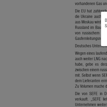
vorhandenen Gas und 
Die EU hat zahlreic
die Ukraine auch ke
D
aus Moskau wird aber
S
Russland im Bau sin
von russischem LNG 
Gasfernleitungsnetz
Deutsches Unternehm
Wegen eines laufend
auch weiter LNG nac
habe, gebe es derz
zwischen einem russ
mit. Selbst wenn SE
dem Lieferanten ermö
Zu Volumen mache d
Die von SEFE in D
verkauft. „SEFE lie
Unternehmen weiter 