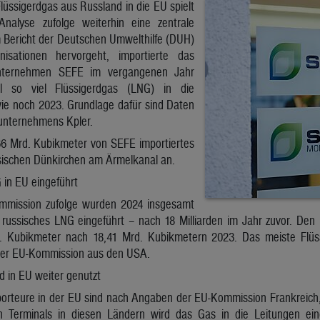
Flüssigerdgas aus Russland in die EU spielt
Analyse zufolge weiterhin eine zentrale
m Bericht der Deutschen Umwelthilfe (DUH)
isationen hervorgeht, importierte das
eunternehmen SEFE im vergangenen Jahr
 so viel Flüssigerdgas (LNG) in die
ie noch 2023. Grundlage dafür sind Daten
unternehmens Kpler.
 Mrd. Kubikmeter von SEFE importiertes
ösischen Dünkirchen am Ärmelkanal an.
 in EU eingeführt
mission zufolge wurden 2024 insgesamt
russisches LNG eingeführt – nach 18 Milliarden im Jahr zuvor. Den
 Kubikmeter nach 18,41 Mrd. Kubikmetern 2023. Das meiste Flü
ler EU-Kommission aus den USA.
 in EU weiter genutzt
orteure in der EU sind nach Angaben der EU-Kommission Frankreich, 
n Terminals in diesen Ländern wird das Gas in die Leitungen ein