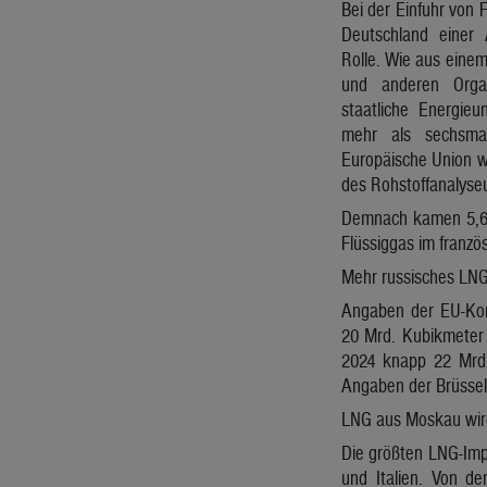
Bei der Einfuhr von 
Deutschland einer 
Rolle. Wie aus eine
und anderen Organ
staatliche Energi
mehr als sechsmal
Europäische Union w
des Rohstoffanalyse
Demnach kamen 5,66
Flüssiggas im franz
Mehr russisches LNG
Angaben der EU-Kom
20 Mrd. Kubikmeter 
2024 knapp 22 Mrd.
Angaben der Brüsse
LNG aus Moskau wird
Die größten LNG-Imp
und Italien. Von de