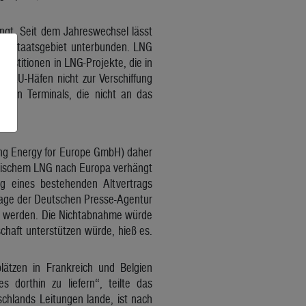
ngt. Seit dem Jahreswechsel lässt
ihr Staatsgebiet unterbunden. LNG
vestitionen in LNG-Projekte, die in
n EU-Häfen nicht zur Verschiffung
mten Terminals, die nicht an das
ng Energy for Europe GmbH) daher
ssischem LNG nach Europa verhängt
ng eines bestehenden Altvertrags
rage der Deutschen Presse-Agentur
t werden. Die Nichtabnahme würde
chaft unterstützen würde, hieß es.
tzen in Frankreich und Belgien
 dorthin zu liefern“, teilte das
chlands Leitungen lande, ist nach