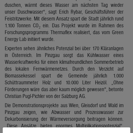
duschen, wärmt dieses Wasser am nächsten Tag wieder
unser Duschwasser“, sagt Erich Rybar, Geschäftsführer der
Feistritzwerke. Mit diesem Ansatz spart die Stadt jährlich rund
1.100 Tonnen CO₂ ein. Das Projekt wurde im Rahmen des
Forschungsprogramms Thermaflex realisiert, das vom Green
Energy Lab initiiert wurde.
Experten sehen ähnliches Potenzial bei über 170 Kläranlagen
in Österreich. Im Pinzgau sorgt das Kühlwasser eines
Wasserkraftwerks für einen klimafreundlichen Sommerbetrieb
des lokalen Fernwärmenetzes. Durch den Verzicht auf
Biomassekessel spart die Gemeinde jährlich 1.000
Schüttraummeter Holz und 10.000 Liter Heizöl. „Ohne
Förderungen wäre das aber kaum möglich gewesen“, betonte
Christian Pugl-Pichler von der Salzburg AG.
Die Demonstrationsprojekte aus Wien, Gleisdorf und Wald im
Pinzgau zeigen, wie Abwasser und Prozesswasser zur
Dekarbonisierung der Wärmeversorgung beitragen können.
„Diese Ansätze bieten enormes Multiplikationspotenzial“,
sagte Joachim Kelz vom Institut für Nachhaltige Technologien