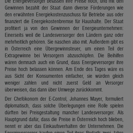
Die Energieversorger belassen ihre Preise hoch, und mit den
Gewinnen bezahlt der Staat dann diverse Förderungen wie
den erwähnten Energiekostenzuschuss für Betriebe aus oder
finanziert die Energiekostenbremse für Haushalte. Der Staat
profitiert ja von den Gewinnen der Energieunternehmen:
Einerseits weil die Landesversorger den Ländern ganz oder
mehrheitlich gehören. Sie naschen also mit. Außerdem gibt es
in Österreich eine Übergewinnsteuer, um einen Teil der
Extragewinne bei Versorgern abzuschöpfen. Die Beihilfen
wären demnach auch ein Grund, dass Energieversorger ihre
Preise hoch belassen können. Am Ende des Tages wäre es
aus Sicht der Konsumenten einfacher, sie würden gleich
weniger zahlen und nicht zuerst Geld an Versorger
überweisen, das dann über Umwege zurückkommt.
Der Chefökonom der E-Control, Johannes Mayer, formuliert
diplomatisch, dass solche Überlegungen eine Rolle spielen
dürften bei Preisgestaltung mancher Landesversorger. Als
Hauptgrund dafür, dass die Preise in Österreich hoch blieben,
nennt er aber das Einkaufsverhalten der Unternehmen. Die
Energieversorger kaufen einen Teil ihres Bedarfs zwei Jahre