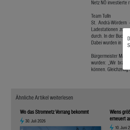
Netz NÖ investierte 
Team Tulln
St. Andrä-Wördern
Ladestationen zu en
durch. In der Buchen
D
Dabei wurden in Summ
S
Bürgermeister Maximil
wurden: „Wir brauch
können. Gleichzeitig 
Ähnliche Artikel weiterlesen
Wo das Stromnetz Vorrang bekommt
Wiens grö
erneuert a
30. Juli 2026
10. Juni 