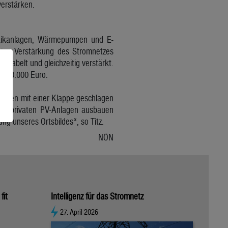
verstärken.
aikanlagen, Wärmepumpen und E-
eine Verstärkung des Stromnetzes
kabelt und gleichzeitig verstärkt.
 370.000 Euro.
Fliegen mit einer Klappe geschlagen
hre privaten PV-Anlagen ausbauen
ng unseres Ortsbildes“, so Titz.
NÖN
fit
Intelligenz für das Stromnetz
27. April 2026