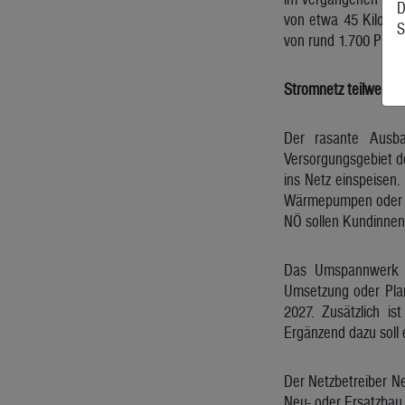
D
von etwa 45 Kilomet
S
von rund 1.700 Photo
Stromnetz teilweise
Der rasante Ausba
Versorgungsgebiet d
ins Netz einspeisen.
Wärmepumpen oder E-
NÖ sollen Kundinnen 
Das Umspannwerk in
Umsetzung oder Plan
2027. Zusätzlich i
Ergänzend dazu soll
Der Netzbetreiber Ne
Neu- oder Ersatzbau