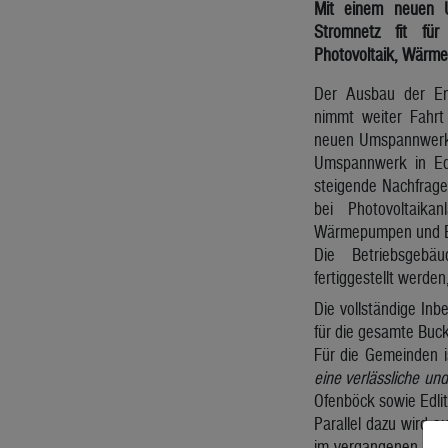
Mit einem neuen 
Stromnetz fit für
Photovoltaik, Wärme
Der Ausbau der Ene
nimmt weiter Fahrt
neuen Umspannwerks
Umspannwerk in Edli
steigende Nachfrage
bei Photovoltaika
Wärmepumpen und E-
Die Betriebsgebä
fertiggestellt werden,
Die vollständige In
für die gesamte Buck
Für die Gemeinden is
eine verlässliche un
Ofenböck sowie Edli
Parallel dazu wird a
im vergangenen Jahr