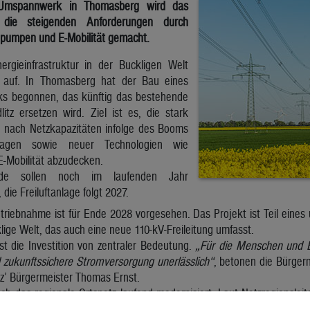
Umspannwerk in Thomasberg wird das
 die steigenden Anforderungen durch
pumpen und E-Mobilität gemacht.
rgieinfrastruktur in der Buckligen Welt
 auf. In Thomasberg hat der Bau eines
 begonnen, das künftig das bestehende
tz ersetzen wird. Ziel ist es, die stark
 nach Netzkapazitäten infolge des Booms
nlagen sowie neuer Technologien wie
Mobilität abzudecken.
ude sollen noch im laufenden Jahr
 die Freiluftanlage folgt 2027.
betriebnahme ist für Ende 2028 vorgesehen. Das Projekt ist Teil ein
lige Welt, das auch eine neue 110-kV-Freileitung umfasst.
t die Investition von zentraler Bedeutung.
„Für die Menschen und B
d zukunftssichere Stromversorgung unerlässlich“
, betonen die Bürger
tz’ Bürgermeister Thomas Ernst.
uch das regionale Ortsnetz laufend modernisiert. Laut Netzregionsle
 rund vier Millionen Euro investiert. Insgesamt wurden 80 Projekte 