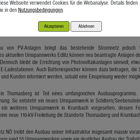
iese Webseite verwendet Cookies für die Webanalyse. Details finden
ern Mittel- und Niederspannungskabel, die Errichtung von 21 Trafos
ie in den
Nutzungsbedingungen
.
voltaikanlagen.
Akzeptieren
Ablehnen
 an Grenzen
u von PV-Anlagen bringt das bestehende Stromnetz jedoch t
es aktuellen Umspannwerks Edlitz können neu beantragte Anlagen de
 Dennoch bleibt die Errichtung von Photovoltaikanlagen sinnvoll, e
Ladestationen. Auch Batteriespeicher können dazu beitragen, die Si
und Kunden informiert werden, sobald eine Einspeisung wieder möglic
 Thomasberg ist Teil eines umfangreichen Ausbauprogramms. We
ung: So entsteht ein neues Umspannwerk in Schiltern/Seebenstein 
st ein weiteres Umspannwerk in Krumbach vorgesehen, dessen Fert
 eine neue 110-kV-Freileitung die Standorte Thomasberg und Krumbach
tz NÖ treibt den Ausbau seiner Infrastruktur insgesamt massiv vora
 von rund 55 Umspannwerken sowie ein deutlicher Ausbau der Trafost