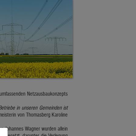
es umfassenden Netzausbaukonzepts
etriebe in unseren Gemeinden ist
meisterin von Thomasberg Karoline
iter Johannes Wagner wurden allein
umgesetzt, darunter die Verlegung