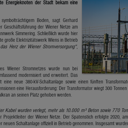
ste Energieknoten der Stadt bekam eine
 symbolträchtigem Boden, sagt Gerhard
der Geschäftsführung der Wiener Netze am
nwerk Simmering. Schließlich wurde hier
te große Elektrizitätswerk Wiens in Betrieb
 das Herz der Wiener Stromversorgung“
,
des Wiener Stromnetzes wurde nun bei
mfassend modernisiert und erweitert. Das
 eine neue 380-kV-Schaltanlage sowie einen fünften Transformato
ensionen eine Herausforderung: Der Transformator wiegt 300 Tonnen 
alkran an seinen Platz gehoben werden.
r Kabel wurden verlegt, mehr als 10.000 m³ Beton sowie 770 Ton
r Projektleiter der Wiener Netze. Der Spatenstich erfolgte 2020, 
neuen Schaltanlage offiziell in Betrieb genommen. Insgesamt wurden 