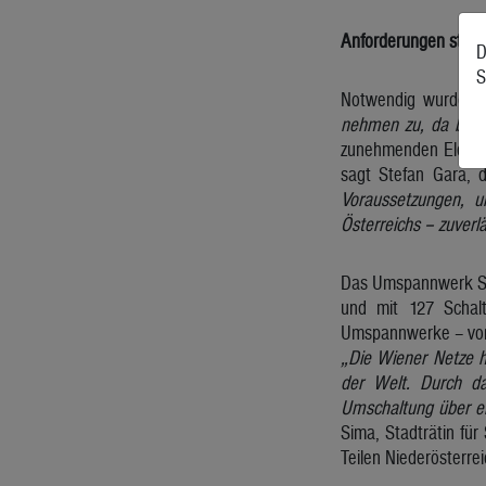
Anforderungen steig
D
S
Notwendig wurde die
nehmen zu, da brau
zunehmenden Elektri
sagt Stefan Gara, 
Voraussetzungen, 
Österreichs – zuverlä
Das Umspannwerk Sim
und mit 127 Schal
Umspannwerke – von 
„Die Wiener Netze h
der Welt. Durch d
Umschaltung über ei
Sima, Stadträtin fü
Teilen Niederösterr