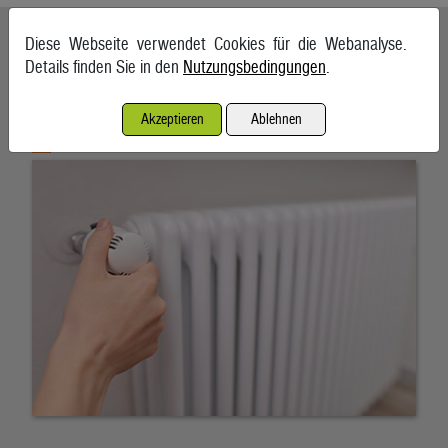
Ähnliche Artikel weiterlesen
Diese Webseite verwendet Cookies für die Webanalyse.
Details finden Sie in den
Nutzungsbedingungen
.
Fernwärme verteuert sich in Oberösterreich um bis zu sechs
Prozent
Akzeptieren
Ablehnen
3. August 2026, Linz