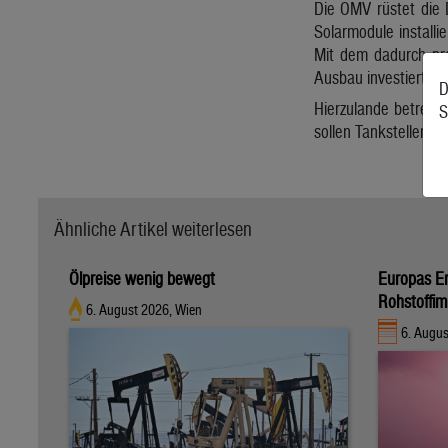
Die OMV rüstet die D
Solarmodule installi
Mit dem dadurch pro
Ausbau investiert di
D
Hierzulande betreib
S
sollen Tankstellen z
Ähnliche Artikel weiterlesen
Ölpreise wenig bewegt
Europas E
Rohstoffim
6. August 2026, Wien
6. Augus