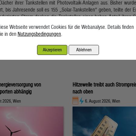
ächer ihrer Tankstellen mit Photovoltaik-Anlagen aus. Bisher wurde
ert, bis Jahresende soll es 155 „Solar-Tankstellen“ geben, teilte de
duzierten Strom decken die Tankstellen einen hohen Anteil ihres S
e OMV in Österreich rund 7 Mio. Euro.
iese Webseite verwendet Cookies für die Webanalyse. Details finden
t die OMV 219 Tankstellen, in ganz Europa sind es 2.100. Auch in 
ie in den
Nutzungsbedingungen
.
ukünftig Strom aus Sonnenenergie produzieren.
Akzeptieren
Ablehnen
nergieversorgung von
Hitzewelle treibt auch Stromprei
porten abhängig
nach oben
t 2026, Wien
6. August 2026, Wien