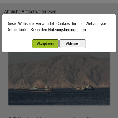
Ähnliche Artikel weiterlesen
Diese Webseite verwendet Cookies für die Webanalyse.
Schifffahrt in Straße von Hormuz weiterhin massiv gestört
Details finden Sie in den
Nutzungsbedingungen
.
7. August 2026, Teheran
Akzeptieren
Ablehnen