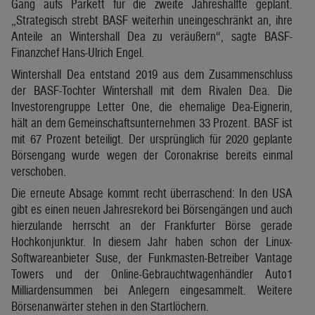
Gang aufs Parkett für die zweite Jahreshälfte geplant.
„Strategisch strebt BASF weiterhin uneingeschränkt an, ihre
Anteile an Wintershall Dea zu veräußern“, sagte BASF-
Finanzchef Hans-Ulrich Engel.
Wintershall Dea entstand 2019 aus dem Zusammenschluss
der BASF-Tochter Wintershall mit dem Rivalen Dea. Die
Investorengruppe Letter One, die ehemalige Dea-Eignerin,
hält an dem Gemeinschaftsunternehmen 33 Prozent. BASF ist
mit 67 Prozent beteiligt. Der ursprünglich für 2020 geplante
Börsengang wurde wegen der Coronakrise bereits einmal
verschoben.
Die erneute Absage kommt recht überraschend: In den USA
gibt es einen neuen Jahresrekord bei Börsengängen und auch
hierzulande herrscht an der Frankfurter Börse gerade
Hochkonjunktur. In diesem Jahr haben schon der Linux-
Softwareanbieter Suse, der Funkmasten-Betreiber Vantage
Towers und der Online-Gebrauchtwagenhändler Auto1
Milliardensummen bei Anlegern eingesammelt. Weitere
Börsenanwärter stehen in den Startlöchern.