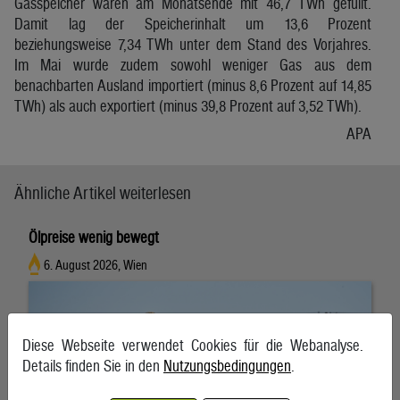
Gasspeicher waren am Monatsende mit 46,7 TWh gefüllt.
Damit lag der Speicherinhalt um 13,6 Prozent
beziehungsweise 7,34 TWh unter dem Stand des Vorjahres.
Im Mai wurde zudem sowohl weniger Gas aus dem
benachbarten Ausland importiert (minus 8,6 Prozent auf 14,85
TWh) als auch exportiert (minus 39,8 Prozent auf 3,52 TWh).
APA
Ähnliche Artikel weiterlesen
Ölpreise wenig bewegt
6. August 2026, Wien
Diese Webseite verwendet Cookies für die Webanalyse.
Details finden Sie in den
Nutzungsbedingungen
.