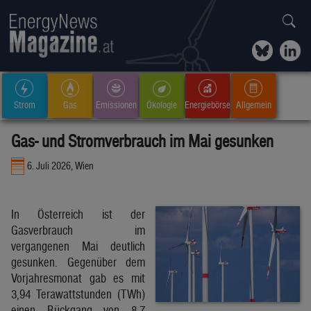
Strom
Gas
Emissionen
Ökologie
Energiebörse
Allgemein
Gas- und Stromverbrauch im Mai gesunken
6. Juli 2026, Wien
In Österreich ist der
Gasverbrauch im
vergangenen Mai deutlich
gesunken. Gegenüber dem
Vorjahresmonat gab es mit
3,94 Terawattstunden (TWh)
einen Rückgang von 8,7