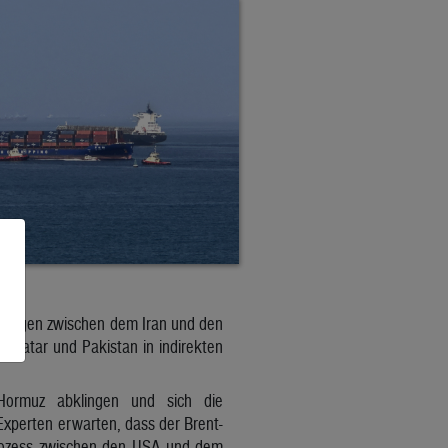
dlungen zwischen dem Iran und den
n Katar und Pakistan in indirekten
Hormuz abklingen und sich die
 Experten erwarten, dass der Brent-
r Prozess zwischen den USA und dem