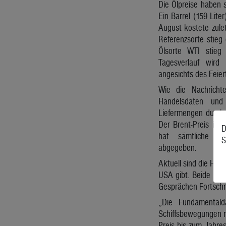
Die Ölpreise haben 
Ein Barrel (159 Lite
August kostete zulet
Referenzsorte stieg
Ölsorte WTI stieg
Tagesverlauf wir
angesichts des Feier
Wie die Nachricht
Handelsdaten und 
Liefermengen durch 
Der Brent-Preis ist
D
hat sämtliche Ku
S
abgegeben.
Aktuell sind die Ho
USA gibt. Beide Krie
Gesprächen Fortschrit
„Die Fundamentald
Schiffsbewegungen no
Preis bis zum Jahres