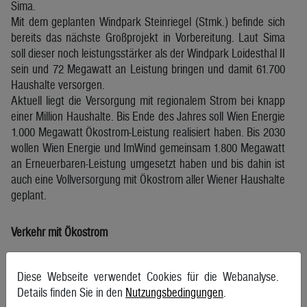
Sima.
Mit dem geplanten Windpark Steinriegel (Stmk.) befinde sich
bereits das nächste Großprojekt in Vorbereitung. Laut Sima
soll dieser noch leistungsstärker als der Windpark Loidesthal II
sein und 72 Megawatt an Leistung bringen und damit 61.700
Haushalte versorgen.
Aktuell liegt die Versorgung mit regionalem Strom bei knapp
einer Million Haushalte. Bis Ende des Jahres soll Wien Energie
1.000 Megawatt Ökostrom-Leistung realisiert haben. Bis 2030
wollen Wien Energie und ImWind gemeinsam 1.800 Megawatt
an Erneuerbaren-Leistung umgesetzt haben und bis dahin ist
auch eine Vollversorgung mit Ökostrom aller Wiener Haushalte
geplant.
Verkehr mit Ökostrom
Zehn Jahre später, also bis 2040, wollen die beiden
Diese Webseite verwendet Cookies für die Webanalyse.
Unternehmen einen Ausbau der Erneuerbaren-Leistung auf
Details finden Sie in den
Nutzungsbedingungen
.
2.800 Megawatt erreichen. Außerdem möchte Wien Energie