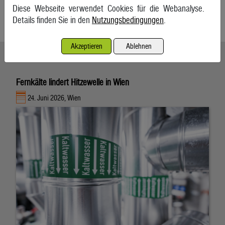
Landstrom-Stationen mit Ökostrom versorgt werden.
Diese Webseite verwendet Cookies für die Webanalyse.
Details finden Sie in den
Nutzungsbedingungen
.
Kurier
Akzeptieren
Ablehnen
Ähnliche Artikel weiterlesen
Fernkälte lindert Hitzewelle in Wien
24. Juni 2026, Wien