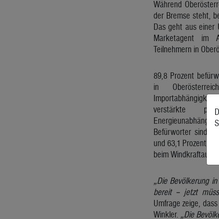
Während Oberösterre
der Bremse steht, b
Das geht aus einer 
Marketagent im A
Teilnehmern in Oberö
89,8 Prozent befür
in Oberösterre
Importabhängigke
verstärkte po
D
Energieunabhängi
S
Befürworter sind au
und 63,1 Prozent wün
beim Windkraftausbau
„Die Bevölkerung in 
bereit – jetzt müs
Umfrage zeige, dass 
Winkler.
„Die Bevölke