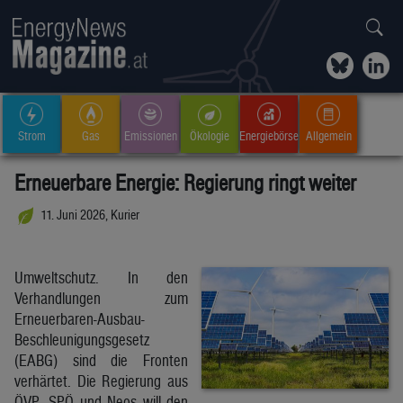
Strom
Gas
Emissionen
Ökologie
Energiebörse
Allgemein
Erneuerbare Energie: Regierung ringt weiter
11. Juni 2026, Kurier
Umweltschutz. In den
Verhandlungen zum
Erneuerbaren-Ausbau-
Beschleunigungsgesetz
(EABG) sind die Fronten
verhärtet. Die Regierung aus
ÖVP, SPÖ und Neos will den