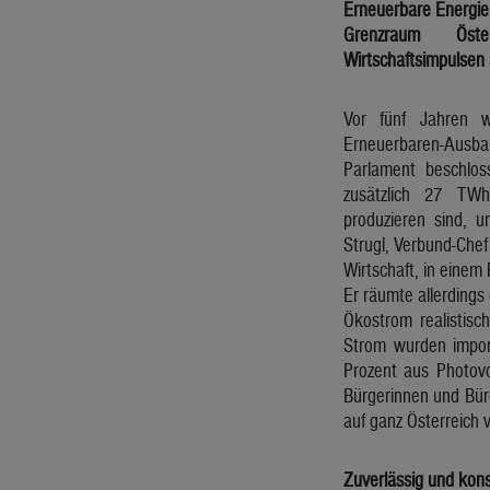
Erneuerbare Energie
Grenzraum Öst
Wirtschaftsimpulsen 
Vor fünf Jahren 
Erneuerbaren-Aus
Parlament beschlo
zusätzlich 27 TW
produzieren sind, 
Strugl, Verbund-Chef
Wirtschaft, in einem 
Er räumte allerdings
Ökostrom realistisc
Strom wurden impor
Prozent aus Photovo
Bürgerinnen und Bür
auf ganz Österreich ve
Zuverlässig und kon