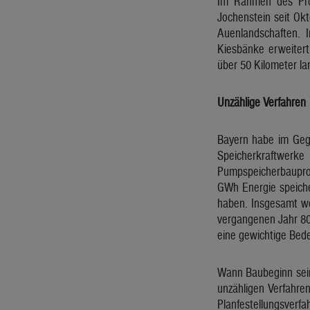
Im Rahmen des Pro
Jochenstein seit Ok
Auenlandschaften. 
Kiesbänke erweiter
über 50 Kilometer la
Unzählige Verfahren
Bayern habe im Gege
Speicherkraftwerke
Pumpspeicherbauproje
GWh Energie speich
haben. Insgesamt wer
vergangenen Jahr 800
eine gewichtige Bed
Wann Baubeginn sein 
unzähligen Verfahre
Planfestellungsverfah