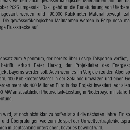
jekts werden auch gewässerökologische Maßnahmen auf der öste
tober 2025 umgesetzt. Dazu gehören die Renaturierung von Uferberei
Insgesamt werden rund 190.000 Kubikmeter Material bewegt, za
t. Die gewässerökologischen Maßnahmen werden in Folge noch mas
nge Flussstrecke auf.
nsatz zum Alpenraum, der bereits über riesige Talsperren verfügt, 
 betrifft, erklärt Peter Herzog, der Projektleiter des Energie
kt Bayerns werden soll. Auch wenn es im Vergleich zu den Alpenspei
ern, 100 Kubikmeter Wasser in der Sekunde umwälzen und einen G
den mehr als 400 Millionen Euro in das Projekt investiert. Vor allem
 MW an zusätzlicher Photovoltaik-Leistung in Niederbayern installier
eutung.
wird, ist noch nicht klar, zu hoffen ist auf die nächsten Jahre. Ein 
n und Überprüfungen wie zum Beispiel der Umweltverträglichkeitspr
ren in Deutschland unterziehen, bevor es bewilligt wird.