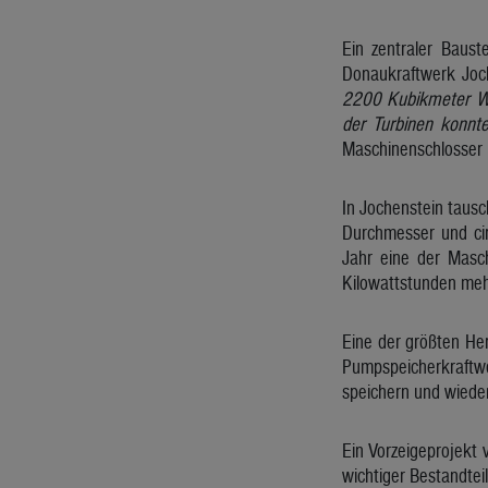
Ein zentraler Baust
Donaukraftwerk Joch
2200 Kubikmeter Was
der Turbinen konnt
Maschinenschlosser 
In Jochenstein tausc
Durchmesser und cir
Jahr eine der Masc
Kilowattstunden mehr
Eine der größten He
Pumpspeicherkraftwe
speichern und wiede
Ein Vorzeigeprojekt 
wichtiger Bestandteil