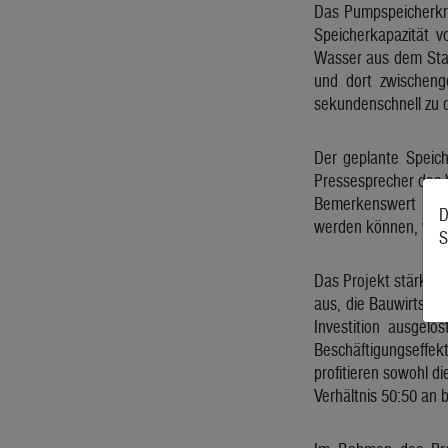
Das Pumpspeicherkra
Speicherkapazität v
Wasser aus dem Sta
und dort zwischeng
sekundenschnell zu d
Der geplante Speich
Pressesprecher des V
Bemerkenswert an s
D
werden können, was fü
S
Das Projekt stärkt d
aus, die Bauwirtscha
Investition ausgel
Beschäftigungseffek
profitieren sowohl d
Verhältnis 50:50 an b