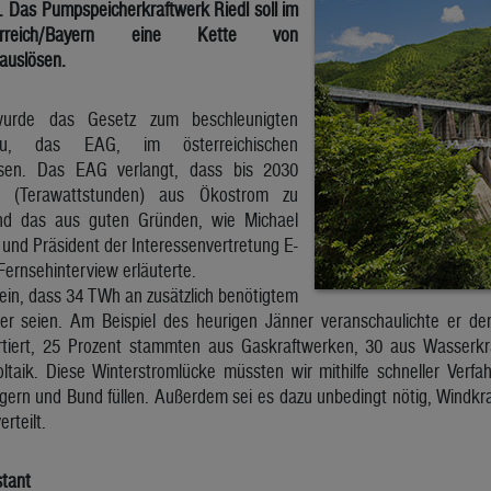
. Das Pumpspeicherkraftwerk Riedl soll im
erreich/Bayern eine Kette von
auslösen.
wurde das Gesetz zum beschleunigten
bau, das EAG, im österreichischen
ssen. Das EAG verlangt, dass bis 2030
h (Terawattstunden) aus Ökostrom zu
und das aus guten Gründen, wie Michael
 und Präsident der Interessenvertretung E-
Fernsehinterview erläuterte.
 ein, dass 34 TWh an zusätzlich benötigtem
her seien. Am Beispiel des heurigen Jänner veranschaulichte er d
tiert, 25 Prozent stammten aus Gaskraftwerken, 30 aus Wasserkra
ltaik. Diese Winterstromlücke müssten wir mithilfe schneller Ver
gern und Bund füllen. Außerdem sei es dazu unbedingt nötig, Windkra
rteilt.
stant