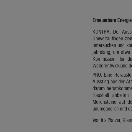
Erneuerbare Energie
KONTRA: Der Ausbau
Umweltauflagen ziem
untersuchen und kar
jahrelang, um etwa 
Kommission, für di
Weiterentwicklung de
PRO: Eine Herausfor
Ausstieg aus der At
darum herumkommen, 
Haushalt anbieten 
Meilensteine auf d
unumgänglich und dah
Von Iris Platzer, Kl