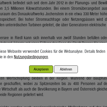
ftwerk befindet sich seit dem Jahr 2012 in der Planungs- und Bewill
on 3,5 Millionen Kilowattstunden. Bei einem Stromüberangebot aus
uraum des Donaukraftwerks Jochenstein in ein etwa 330 Meter hö
espeichert. Bei hoher Stromnachfrage oder Netzengpässen wird
en unterirdischen Turbinen geleitet, die über Generatoren elektrische
ersee in Riedl kann sich innerhalb von zwölf Stunden befüllen ode
erbund, könnte mit einer Füllung des Sees die Stadt Passau für ein
olch neuen Pumpspeicherkraftwerken ist auch, dass Drehzahl und
iese Webseite verwendet Cookies für die Webanalyse. Details finden
r zusätzliche Netzflexibilität sorgt.
ie in den
Nutzungsbedingungen
.
ie Wirtschaft im Grenzraum Bayern/Oberösterreich nachhaltig. Es löst
Akzeptieren
Ablehnen
ft, verarbeitendes Gewerbe und den Dienstleistungssektor betreffen.
östen Wertschöpfung bleiben in der Region. Während der Baupha
te geschaffen, wobei zu Spitzenzeiten bis zu 400 Personen auf der 
ie Wirtschaft als auch die Bevölkerung in Bayern und Österreich glei
eide Regionen geliefert wird.