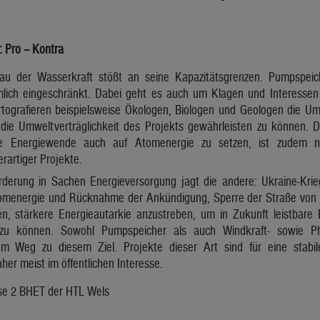
: Pro – Kontra
 der Wasserkraft stößt an seine Kapazitätsgrenzen. Pumpspeic
lich eingeschränkt. Dabei geht es auch um Klagen und Interessen 
tografieren beispielsweise Ökologen, Biologen und Geologen die U
die Umweltverträglichkeit des Projekts gewährleisten zu können. 
e Energiewende auch auf Atomenergie zu setzen, ist zudem nic
rartiger Projekte.
derung in Sachen Energieversorgung jagt die andere: Ukraine-Krie
omenergie und Rücknahme der Ankündigung, Sperre der Straße von H
stärkere Energieautarkie anzustreben, um in Zukunft leistbare En
zu können. Sowohl Pumpspeicher als auch Windkraft- sowie Pho
em Weg zu diesem Ziel. Projekte dieser Art sind für eine stabi
er meist im öffentlichen Interesse.
asse 2 BHET der HTL Wels