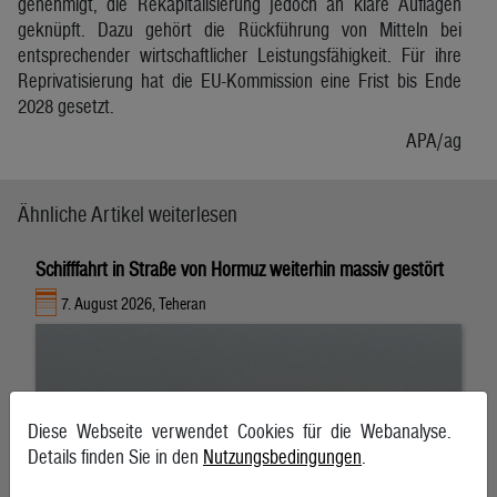
genehmigt, die Rekapitalisierung jedoch an klare Auflagen
geknüpft. Dazu gehört die Rückführung von Mitteln bei
entsprechender wirtschaftlicher Leistungsfähigkeit. Für ihre
Reprivatisierung hat die EU-Kommission eine Frist bis Ende
2028 gesetzt.
APA/ag
Ähnliche Artikel weiterlesen
Schifffahrt in Straße von Hormuz weiterhin massiv gestört
7. August 2026, Teheran
Diese Webseite verwendet Cookies für die Webanalyse.
Details finden Sie in den
Nutzungsbedingungen
.