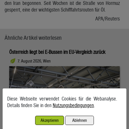
den Iran begonnen. Seit Wochen ist die Straße von Hormuz
gesperrt, eine der wichtigsten Schifffahrtsrouten für Öl.
APA/Reuters
Ähnliche Artikel weiterlesen
Österreich liegt bei E-Bussen im EU-Vergleich zurück
7. August 2026, Wien
Diese Webseite verwendet Cookies für die Webanalyse.
Details finden Sie in den
Nutzungsbedingungen
.
Akzeptieren
Ablehnen