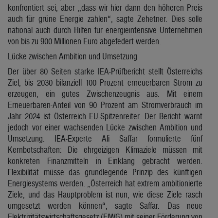
konfrontiert sei, aber „dass wir hier dann den höheren Preis
auch für grüne Energie zahlen“, sagte Zehetner. Dies solle
national auch durch Hilfen für energieintensive Unternehmen
von bis zu 900 Millionen Euro abgefedert werden.
Lücke zwischen Ambition und Umsetzung
Der über 80 Seiten starke IEA-Prüfbericht stellt Österreichs
Ziel, bis 2030 bilanziell 100 Prozent erneuerbaren Strom zu
erzeugen, ein gutes Zwischenzeugnis aus. Mit einem
Erneuerbaren-Anteil von 90 Prozent am Stromverbrauch im
Jahr 2024 ist Österreich EU-Spitzenreiter. Der Bericht warnt
jedoch vor einer wachsenden Lücke zwischen Ambition und
Umsetzung. IEA-Experte Ali Saffar formulierte fünf
Kernbotschaften: Die ehrgeizigen Klimaziele müssen mit
konkreten Finanzmitteln in Einklang gebracht werden.
Flexibilität müsse das grundlegende Prinzip des künftigen
Energiesystems werden. „Österreich hat extrem ambitionierte
Ziele, und das Hauptproblem ist nun, wie diese Ziele rasch
umgesetzt werden können“, sagte Saffar. Das neue
Elektrizitätswirtschaftsgesetz (ElWG) mit seiner Förderung von