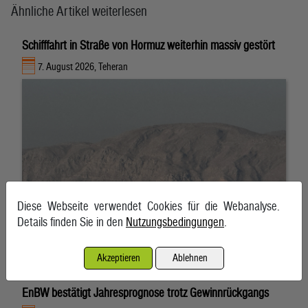
Ähnliche Artikel weiterlesen
Schifffahrt in Straße von Hormuz weiterhin massiv gestört
7. August 2026, Teheran
Diese Webseite verwendet Cookies für die Webanalyse.
Details finden Sie in den
Nutzungsbedingungen
.
Akzeptieren
Ablehnen
EnBW bestätigt Jahresprognose trotz Gewinnrückgangs