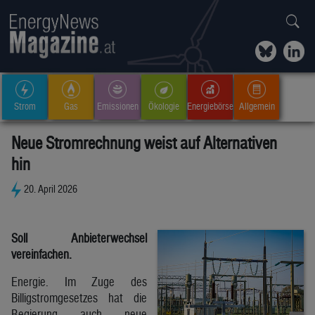
Strom
Gas
Emissionen
Ökologie
Energiebörse
Allgemein
Neue Stromrechnung weist auf Alternativen
hin
20. April 2026
Soll Anbieterwechsel
vereinfachen.
Energie. Im Zuge des
Billigstromgesetzes hat die
Regierung auch neue