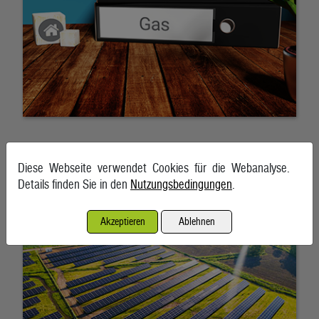
Strom Photovoltaik liegt aktuell nicht mehr weit hinter
Diese Webseite verwendet Cookies für die Webanalyse.
Wasserkraft
Details finden Sie in den
Nutzungsbedingungen
.
5. August 2026
Akzeptieren
Ablehnen