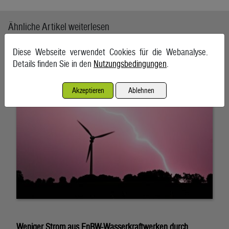
Ähnliche Artikel weiterlesen
Diese Webseite verwendet Cookies für die Webanalyse.
Europas Energieversorgung von Rohstoffimporten abhängig
Details finden Sie in den
Nutzungsbedingungen
.
6. August 2026, Wien
Akzeptieren
Ablehnen
Weniger Strom aus EnBW-Wasserkraftwerken durch