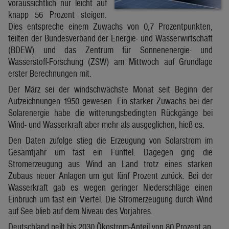
voraussichtlich nur leicht auf
knapp 56 Prozent steigen.
Dies entspreche einem Zuwachs von 0,7 Prozentpunkten,
teilten der Bundesverband der Energie- und Wasserwirtschaft
(BDEW) und das Zentrum für Sonnenenergie- und
Wasserstoff-Forschung (ZSW) am Mittwoch auf Grundlage
erster Berechnungen mit.
Der März sei der windschwächste Monat seit Beginn der
Aufzeichnungen 1950 gewesen. Ein starker Zuwachs bei der
Solarenergie habe die witterungsbedingten Rückgänge bei
Wind- und Wasserkraft aber mehr als ausgeglichen, hieß es.
Den Daten zufolge stieg die Erzeugung von Solarstrom im
Gesamtjahr um fast ein Fünftel. Dagegen ging die
Stromerzeugung aus Wind an Land trotz eines starken
Zubaus neuer Anlagen um gut fünf Prozent zurück. Bei der
Wasserkraft gab es wegen geringer Niederschläge einen
Einbruch um fast ein Viertel. Die Stromerzeugung durch Wind
auf See blieb auf dem Niveau des Vorjahres.
Deutschland peilt bis 2030 Ökostrom-Anteil von 80 Prozent an