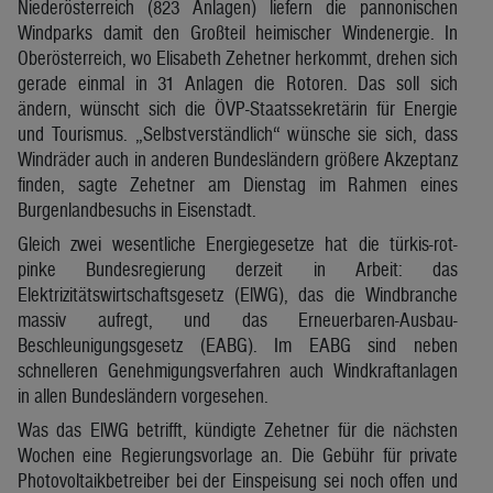
Niederösterreich (823 Anlagen) liefern die pannonischen
Windparks damit den Großteil heimischer Windenergie. In
Oberösterreich, wo Elisabeth Zehetner herkommt, drehen sich
gerade einmal in 31 Anlagen die Rotoren. Das soll sich
ändern, wünscht sich die ÖVP-Staatssekretärin für Energie
und Tourismus. „Selbstverständlich“ wünsche sie sich, dass
Windräder auch in anderen Bundesländern größere Akzeptanz
finden, sagte Zehetner am Dienstag im Rahmen eines
Burgenlandbesuchs in Eisenstadt.
Gleich zwei wesentliche Energiegesetze hat die türkis-rot-
pinke Bundesregierung derzeit in Arbeit: das
Elektrizitätswirtschaftsgesetz (ElWG), das die Windbranche
massiv aufregt, und das Erneuerbaren-Ausbau-
Beschleunigungsgesetz (EABG). Im EABG sind neben
schnelleren Genehmigungsverfahren auch Windkraftanlagen
in allen Bundesländern vorgesehen.
Was das ElWG betrifft, kündigte Zehetner für die nächsten
Wochen eine Regierungsvorlage an. Die Gebühr für private
Photovoltaikbetreiber bei der Einspeisung sei noch offen und