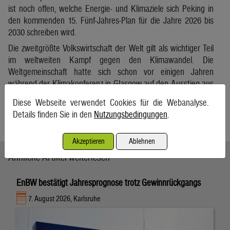
ist noch offen, welche Energie- und Klimaziele sich Peking in
den kommenden 15. Fünf-Jahres-Plan für die Jahre 2026 bis
2030 schreiben wird.
Die zweitgrößte Volkswirtschaft der Welt gilt als wichtiger Teil
im weltweiten Kampf gegen den Klimawandel. Die
Weltgemeinschaft hatte sich schon vor einigen Jahren
während der Klimakonferenz in Glasgow auf den Ausstieg aus
Kohle zugunsten des Klimas geeinigt – und es seitdem
Diese Webseite verwendet Cookies für die Webanalyse.
mehrfach bekräftigt. Dabei sitzt auch China mit am Tisch.
Details finden Sie in den
Nutzungsbedingungen
.
APA/dpa
Akzeptieren
Ablehnen
Ähnliche Artikel weiterlesen
EnBW bestätigt Jahresprognose trotz Gewinnrückgangs
7. August 2026, Karlsruhe