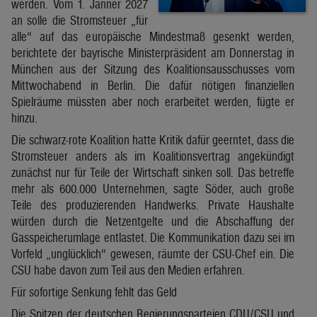
werden. Vom 1. Jänner 2027
an solle die Stromsteuer „für
alle“ auf das europäische Mindestmaß gesenkt werden,
berichtete der bayrische Ministerpräsident am Donnerstag in
München aus der Sitzung des Koalitionsausschusses vom
Mittwochabend in Berlin. Die dafür nötigen finanziellen
Spielräume müssten aber noch erarbeitet werden, fügte er
hinzu.
Die schwarz-rote Koalition hatte Kritik dafür geerntet, dass die
Stromsteuer anders als im Koalitionsvertrag angekündigt
zunächst nur für Teile der Wirtschaft sinken soll. Das betreffe
mehr als 600.000 Unternehmen, sagte Söder, auch große
Teile des produzierenden Handwerks. Private Haushalte
würden durch die Netzentgelte und die Abschaffung der
Gasspeicherumlage entlastet. Die Kommunikation dazu sei im
Vorfeld „unglücklich“ gewesen, räumte der CSU-Chef ein. Die
CSU habe davon zum Teil aus den Medien erfahren.
Für sofortige Senkung fehlt das Geld
Die Spitzen der deutschen Regierungsparteien CDU/CSU und