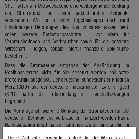
SPD hatten am Mittwochabend eine weitergehende Senkung
der Stromsteuer auf einen unbestimmten Zeitpunkt
verschoben. Wie es in einem Ergebnispapier nach rund
fünfstündigen Beratungen des Koalitionsausschusses hieß,
sollen weitere Entlastungsschritte – vor allem für
Verbraucherinnen und Verbraucher sowie für die gesamte
Wirtschaft – folgen, sobald „hierfür finanzielle Spielräume
bestehen“.
Dass die Stromsteuer entgegen der Ankündigung im
Koalitionsvertrag nicht für alle gesenkt werden soll hatte
breite Kritik ausgelöst. Der deutsche Bundeskanzler Friedrich
Merz (CDU) und der deutsche Finanzminister Lars Klingbeil
(SPD) hatten die Entscheidung mit Haushaltszwängen
begründet.
Die Kernfrage ist, wie eine Senkung der Stromsteuer für alle
deutschen Betriebe und Verbraucher finanziert werden kann.
Nach Angaben des Finanzministeriums würde eine solche im
kommenden Jahr Zusatzkosten von rund 5,4 Mrd. Euro
Diese Webseite verwendet Cookies für die Webanalyse.