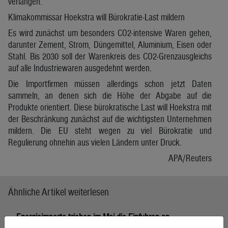
verlangen.
Klimakommissar Hoekstra will Bürokratie-Last mildern
Es wird zunächst um besonders CO2-intensive Waren gehen,
darunter Zement, Strom, Düngemittel, Aluminium, Eisen oder
Stahl. Bis 2030 soll der Warenkreis des CO2-Grenzausgleichs
auf alle Industriewaren ausgedehnt werden.
Die Importfirmen müssen allerdings schon jetzt Daten
sammeln, an denen sich die Höhe der Abgabe auf die
Produkte orientiert. Diese bürokratische Last will Hoekstra mit
der Beschränkung zunächst auf die wichtigsten Unternehmen
mildern. Die EU steht wegen zu viel Bürokratie und
Regulierung ohnehin aus vielen Ländern unter Druck.
APA/Reuters
Ähnliche Artikel weiterlesen
Energieimporte trieben im Mai die Einfuhren an