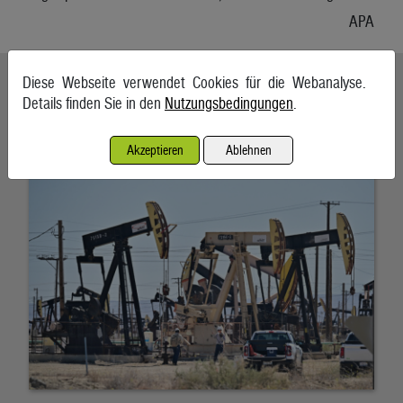
APA
Ähnliche Artikel weiterlesen
Diese Webseite verwendet Cookies für die Webanalyse.
Details finden Sie in den
Nutzungsbedingungen
.
Ölpreise wenig bewegt
Akzeptieren
Ablehnen
6. August 2026, Wien