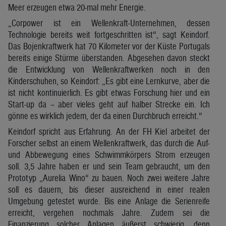
Meer erzeugen etwa 20-mal mehr Energie.
„Corpower ist ein Wellenkraft-Unternehmen, dessen
Technologie bereits weit fortgeschritten ist“, sagt Keindorf.
Das Bojenkraftwerk hat 70 Kilometer vor der Küste Portugals
bereits einige Stürme überstanden. Abgesehen davon steckt
die Entwicklung von Wellenkraftwerken noch in den
Kinderschuhen, so Keindorf: „Es gibt eine Lernkurve, aber die
ist nicht kontinuierlich. Es gibt etwas Forschung hier und ein
Start-up da – aber vieles geht auf halber Strecke ein. Ich
gönne es wirklich jedem, der da einen Durchbruch erreicht.“
Keindorf spricht aus Erfahrung. An der FH Kiel arbeitet der
Forscher selbst an einem Wellenkraftwerk, das durch die Auf-
und Abbewegung eines Schwimmkörpers Strom erzeugen
soll. 3,5 Jahre haben er und sein Team gebraucht, um den
Prototyp „Aurelia Wino“ zu bauen. Noch zwei weitere Jahre
soll es dauern, bis dieser ausreichend in einer realen
Umgebung getestet wurde. Bis eine Anlage die Serienreife
erreicht, vergehen nochmals Jahre. Zudem sei die
Finanzierung solcher Anlagen äußerst schwierig, denn